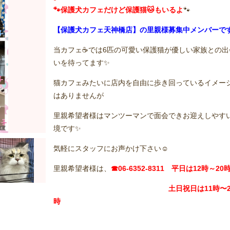
🐾保護犬カフェだけど保護猫🐱もいるよ
🐾
【保護犬カフェ天神橋店】の里親様募集中メンバーで
当カフェ☕️では6匹の可愛い保護猫が優しい家族との出
いを待ってます✨
猫カフェみたいに店内を自由に歩き回っているイメー
はありませんが
里親希望者様はマンツーマンで面会できお迎えしやす
境です✨
気軽にスタッフにお声かけ下さい☺️
里親希望者様は、
☎06-6352-8311 平日は12時～2
土日祝日は11時〜2
時