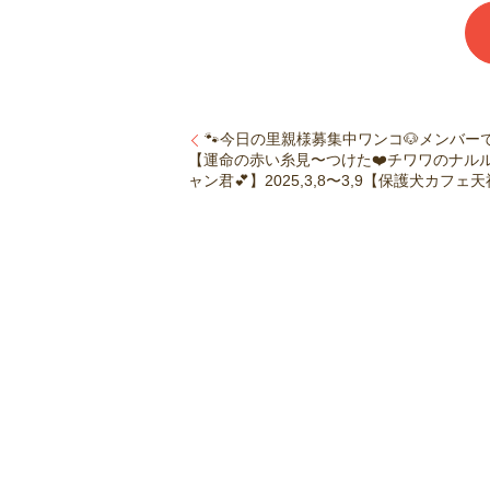
🐾今日の里親様募集中ワンコ🐶メンバーです
【運命の赤い糸見〜つけた❤️チワワのナル
ャン君💕】2025,3,8〜3,9【保護犬カフェ