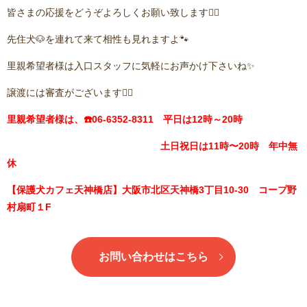
皆さまの応援をどうぞよろしくお願い致します🙇‍♂️
先住犬🐶を連れて来て相性も見れますよ🐾
里親希望者様は入口スタッフに気軽にお声かけ下さいね✨
譲渡には審査がございます🙇‍♂️
里親希望者様は、☎️06-6352-8311 平日は12時～20時
土日祝日は11時〜20時 年中無
休
【保護犬カフェ天神橋店】大阪市北区天神橋3丁目10-30 コープ野
村扇町１F
お問い合わせはこちら