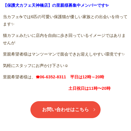
【保護犬カフェ天神橋店】の里親様募集中メンバーです✨
当カフェ☕️では6匹の可愛い保護猫が優しい家族との出会いを待って
ます✨
猫カフェみたいに店内を自由に歩き回っているイメージではありま
せんが
里親希望者様はマンツーマンで面会できお迎えしやすい環境です✨
気軽にスタッフにお声かけ下さい☺️
里親希望者様は、
☎06-6352-8311 平日は12時～20時
土日祝日は11時〜20時
お問い合わせはこちら