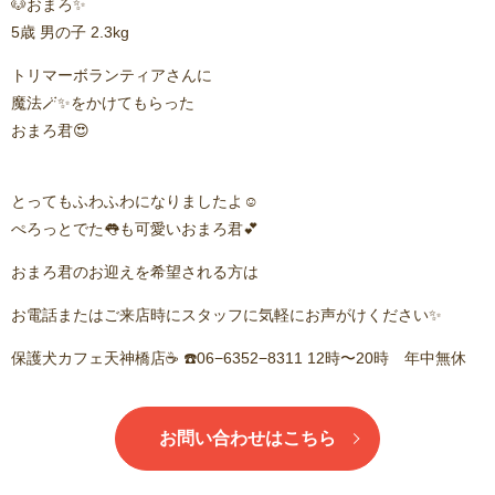
🐶おまろ✨️
5歳 男の子 2.3kg
トリマーボランティアさんに
魔法🪄︎︎✨をかけてもらった
おまろ君😍
とってもふわふわになりましたよ☺️
ぺろっとでた👅も可愛いおまろ君💕
おまろ君のお迎えを希望される方は
お電話またはご来店時にスタッフに気軽にお声がけください✨
保護犬カフェ天神橋店☕️ ☎️06−6352−8311 12時〜20時 年中無休
お問い合わせはこちら