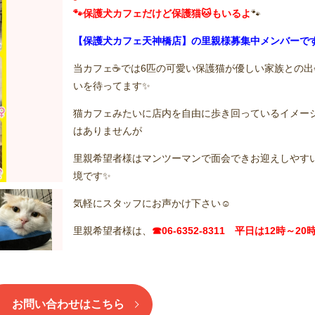
🐾保護犬カフェだけど保護猫🐱もいるよ
🐾
【保護犬カフェ天神橋店】の里親様募集中メンバーで
当カフェ☕️では6匹の可愛い保護猫が優しい家族との出
いを待ってます✨
猫カフェみたいに店内を自由に歩き回っているイメー
はありませんが
里親希望者様はマンツーマンで面会できお迎えしやす
境です✨
気軽にスタッフにお声かけ下さい☺️
里親希望者様は、
☎06-6352-8311 平日は12時～20
お問い合わせはこちら