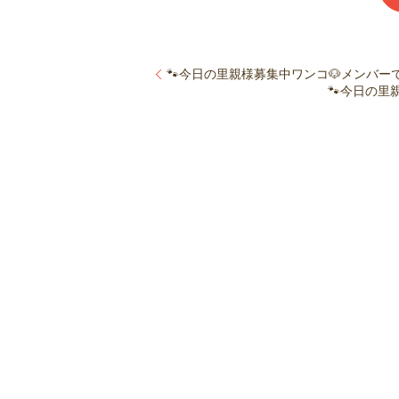
🐾今日の里親様募集中ワンコ🐶メンバーです
🐾今日の里