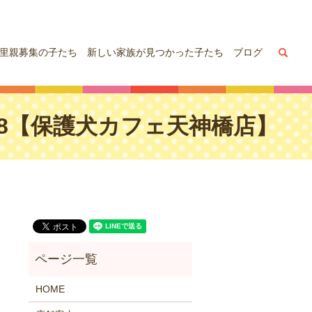
sea
里親募集の子たち
新しい家族が見つかった子たち
ブログ
0,8【保護犬カフェ天神橋店】
HOME