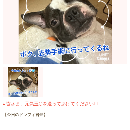
皆さま、元気玉🌕を送ってあげてください🙇‍♂️
【今日のドンフィ君🩵】