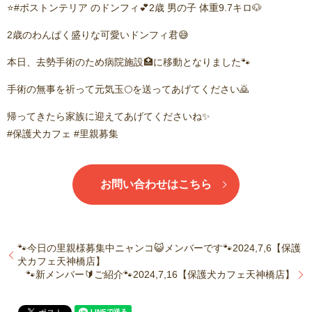
⭐️#ボストンテリア のドンフィ💕2歳 男の子 体重9.7キロ🐶
2歳のわんぱく盛りな可愛いドンフィ君😅
本日、去勢手術のため病院施設🏥に移動となりました🐾
手術の無事を祈って元気玉🌕を送ってあげてください🙇
帰ってきたら家族に迎えてあげてくださいね✨
#保護犬カフェ #里親募集
お問い合わせはこちら
🐾今日の里親様募集中ニャンコ😺メンバーです🐾2024,7,6【保護
犬カフェ天神橋店】
🐾新メンバー🔰ご紹介🐾2024,7,16【保護犬カフェ天神橋店】