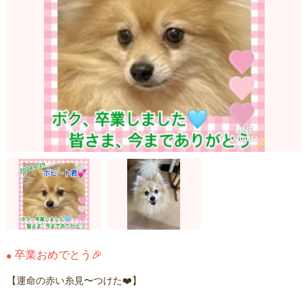
卒業おめでとう🎉
【運命の赤い糸見〜つけた❤️】