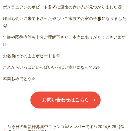
ポメラニアンのポピート君💕に運命の赤い糸が見つかりました😆
昨日も会いに来て下さった優しいご家族のお家の子🏠になりました
😂
年齢や既往症等も十分ご理解下さり、本当にありがとうございます
🙇‍♂️
お名前はそのままポピート君🩵
これからいっぱいいっぱいいっぱい幸せになってね✨
卒業おめでとう🎉
お問い合わせはこちら
🐾今日の里親様募集中ニャンコ😺メンバーです🐾2024,6,29【保