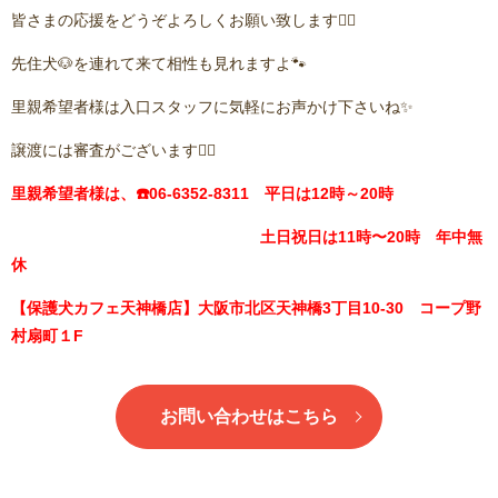
皆さまの応援をどうぞよろしくお願い致します🙇‍♂️
先住犬🐶を連れて来て相性も見れますよ🐾
里親希望者様は入口スタッフに気軽にお声かけ下さいね✨
譲渡には審査がございます🙇‍♂️
里親希望者様は、☎️06-6352-8311 平日は12時～20時
土日祝日は11時〜20時 年中無
休
【保護犬カフェ天神橋店】大阪市北区天神橋3丁目10-30 コープ野
村扇町１F
お問い合わせはこちら