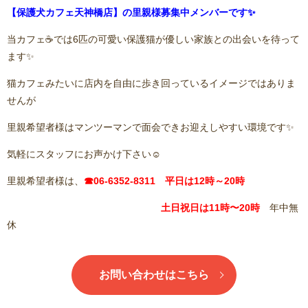
【保護犬カフェ天神橋店】の里親様募集中メンバーです✨
当カフェ☕️では6匹の可愛い保護猫が優しい家族との出会いを待って
ます✨
猫カフェみたいに店内を自由に歩き回っているイメージではありま
せんが
里親希望者様はマンツーマンで面会できお迎えしやすい環境です✨
気軽にスタッフにお声かけ下さい☺️
里親希望者様は、
☎06-6352-8311 平日は12時～20時
土日祝日は11
時〜20時
年中無
休
お問い合わせはこちら