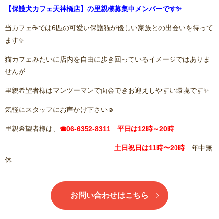
【保護犬カフェ天神橋店】の里親様募集中メンバーです✨
当カフェ☕️では6匹の可愛い保護猫が優しい家族との出会いを待って
ます✨
猫カフェみたいに店内を自由に歩き回っているイメージではありま
せんが
里親希望者様はマンツーマンで面会できお迎えしやすい環境です✨
気軽にスタッフにお声かけ下さい☺️
里親希望者様は、
☎06-6352-8311 平日は12時～20時
土日祝日は11
時〜20時
年中無
休
お問い合わせはこちら