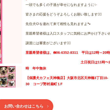
一頭でも多くの子達が幸せになれますように✨
皆さまの応援をどうぞよろしくお願い致します🙇‍♂️
先住犬🐶を連れて来て相性も見れますよ🐾
里親希望者様は入口スタッフに気軽にお声かけ下さい
譲渡には審査がございます🙇‍♂️
里親希望者様は、☎️06-6352-8311 平日は12時～20時
土日祝日は11時〜2
時 年中無休
【保護犬カフェ天神橋店】大阪市北区天神橋3丁目10-
30 コープ野村扇町１F
お問い合わせはこちら