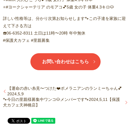
⭐️#ヨークシャーテリア のモアコ💕5歳 女の子 体重4.3キロ🐶
詳しい性格等は、分かり次第お知らせします🐾この子達を家族に迎
えて下さる方は
☎️06-6352-8311 土日は11時〜20時 年中無休
#保護犬カフェ #里親募集
お問い合わせはこちら
【運命の赤い糸見〜つけた❤️ポメラニアンのランミーちゃん💕
2024,5,9
🐾今日の里親様募集中ワンコ🐶メンバーです🐾2024,5,11【保護
犬カフェ天神橋店】