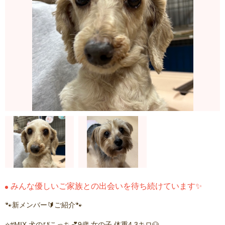
みんな優しいご家族との出会いを待ち続けています✨
🐾新メンバー🔰ご紹介🐾
⭐️#MIX 犬のぴこっち💕9歳 女の子 体重4.3キロ🐶