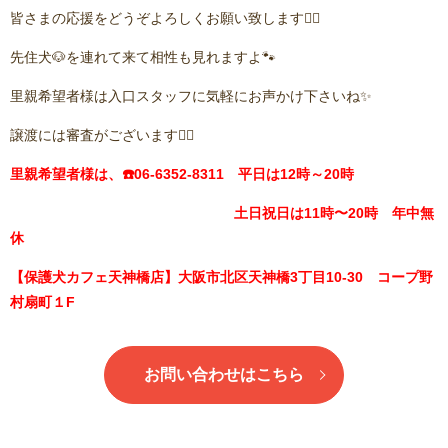
皆さまの応援をどうぞよろしくお願い致します🙇‍♂️
先住犬🐶を連れて来て相性も見れますよ🐾
里親希望者様は入口スタッフに気軽にお声かけ下さいね✨
譲渡には審査がございます🙇‍♂️
里親希望者様は、☎️06-6352-8311 平日は12時～20時
土日祝日は11時〜20時 年中無
休
【保護犬カフェ天神橋店】大阪市北区天神橋3丁目10-30 コープ野
村扇町１F
お問い合わせはこちら