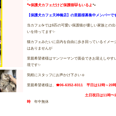
🐾保護犬カフェだけど保護猫🐱もいるよ
🐾
【保護犬カフェ天神橋店】の里親様募集中メンバーで
当カフェ☕️では6匹の可愛い保護猫が優しい家族との出
いを待ってます✨
猫カフェみたいに店内を自由に歩き回っているイメー
はありませんが
里親希望者様はマンツーマンで面会できお迎えしやす
境です✨
気軽にスタッフにお声かけ下さい☺️
里親希望者様は、
☎06-6352-8311 平日は12時～20
土日祝日は11
時〜2
時
年中無休