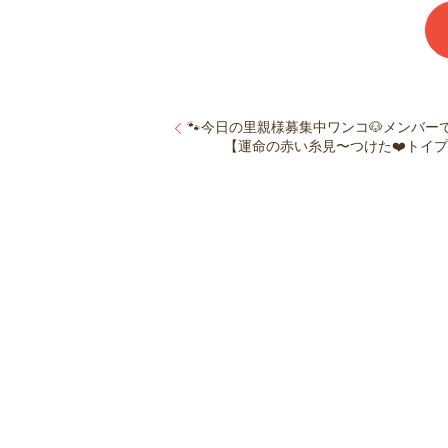
🐾今日の里親様募集中ワンコ🐶メンバーです
【運命の赤い糸見〜つけた❤️トイプー