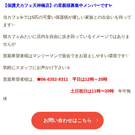
【保護犬カフェ天神橋店】の里親様募集中メンバーです✨
当カフェ☕️では6匹の可愛い保護猫が優しい家族との出会いを待って
ます✨
猫カフェみたいに店内を自由に歩き回っているイメージではありま
せんが
里親希望者様はマンツーマンで面会できお迎えしやすい環境です✨
気軽にスタッフにお声かけ下さい☺️
里親希望者様は、
☎06-6352-8311 平日は12時～20時
土日祝日は11
時〜20時
年中無
休
お問い合わせはこちら