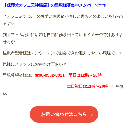
【保護犬カフェ天神橋店】の里親様募集中メンバーです✨
当カフェ☕️では6匹の可愛い保護猫が優しい家族との出会いを待って
ます✨
猫カフェみたいに店内を自由に歩き回っているイメージではありま
せんが
里親希望者様はマンツーマンで面会できお迎えしやすい環境です✨
気軽にスタッフにお声かけ下さい☺️
里親希望者様は、
☎06-6352-8311 平日は12時～20時
土日祝日は11
時〜20時
年中無
休
お問い合わせはこちら