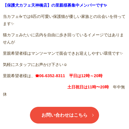
【保護犬カフェ天神橋店】の里親様募集中メンバーです✨
当カフェ☕️では6匹の可愛い保護猫が優しい家族との出会いを待って
ます✨
猫カフェみたいに店内を自由に歩き回っているイメージではありま
せんが
里親希望者様はマンツーマンで面会できお迎えしやすい環境です✨
気軽にスタッフにお声かけ下さい☺️
里親希望者様は、
☎06-6352-8311 平日は12時～20時
土日祝日は11
時〜20時
年中無
休
お問い合わせはこちら