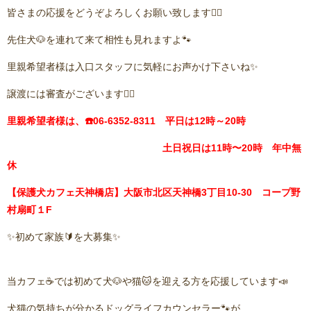
皆さまの応援をどうぞよろしくお願い致します🙇‍♂️
先住犬🐶を連れて来て相性も見れますよ🐾
里親希望者様は入口スタッフに気軽にお声かけ下さいね✨
譲渡には審査がございます🙇‍♂️
里親希望者様は、☎️06-6352-8311 平日は12時～20時
土日祝日は11時〜20時 年中無
休
【保護犬カフェ天神橋店】大阪市北区天神橋3丁目10-30 コープ野
村扇町１F
✨初めて家族🔰を大募集✨
当カフェ☕️では初めて犬🐶や猫🐱を迎える方を応援しています📣
犬猫の気持ちが分かるドッグライフカウンセラー🐾が