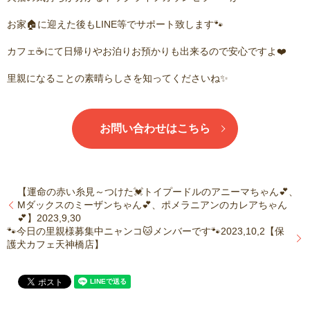
お家🏠に迎えた後もLINE等でサポート致します🐾
カフェ☕️にて日帰りやお泊りお預かりも出来るので安心ですよ❤️
里親になることの素晴らしさを知ってくださいね✨
お問い合わせはこちら
【運命の赤い糸見～つけた💓トイプードルのアニーマちゃん💕、
Mダックスのミーザンちゃん💕、ポメラニアンのカレアちゃん
💕】2023,9,30
🐾今日の里親様募集中ニャンコ🐱メンバーです🐾2023,10,2【保
護犬カフェ天神橋店】