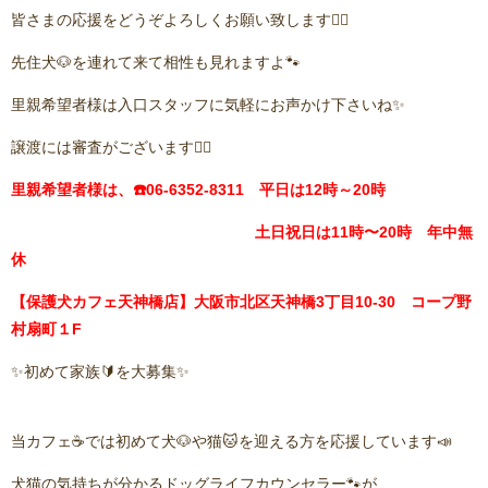
皆さまの応援をどうぞよろしくお願い致します🙇‍♂️
先住犬🐶を連れて来て相性も見れますよ🐾
里親希望者様は入口スタッフに気軽にお声かけ下さいね✨
譲渡には審査がございます🙇‍♂️
里親希望者様は、☎️06-6352-8311 平日は12時～20時
土日祝日は11時〜20時 年中無
休
【保護犬カフェ天神橋店】大阪市北区天神橋3丁目10-30 コープ野
村扇町１F
✨初めて家族🔰を大募集✨
当カフェ☕️では初めて犬🐶や猫🐱を迎える方を応援しています📣
犬猫の気持ちが分かるドッグライフカウンセラー🐾が