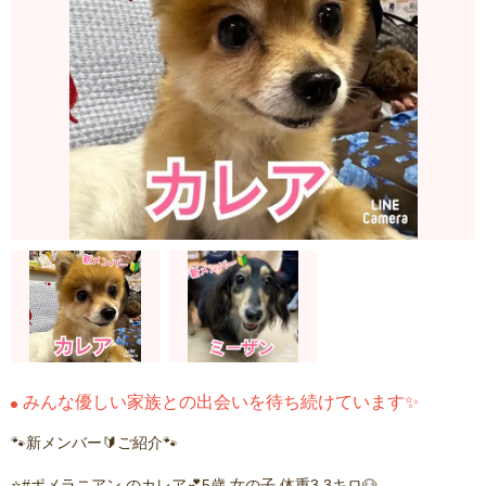
みんな優しい家族との出会いを待ち続けています✨
🐾新メンバー🔰ご紹介🐾
⭐️#ポメラニアン のカレア💕5歳 女の子 体重3.3キロ🐶