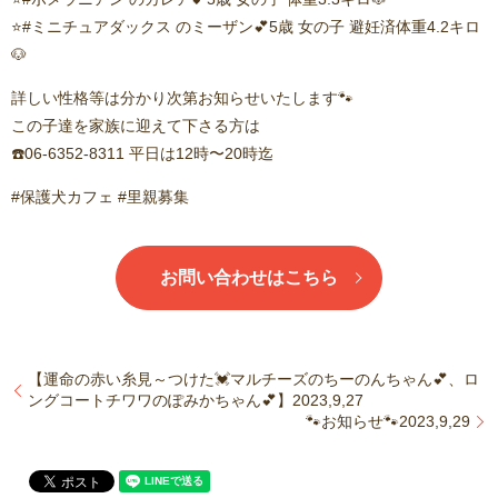
⭐️#ミニチュアダックス のミーザン💕5歳 女の子 避妊済体重4.2キロ
🐶
詳しい性格等は分かり次第お知らせいたします🐾
この子達を家族に迎えて下さる方は
☎️06-6352-8311 平日は12時〜20時迄
#保護犬カフェ #里親募集
お問い合わせはこちら
【運命の赤い糸見～つけた💓マルチーズのちーのんちゃん💕、ロ
ングコートチワワのぽみかちゃん💕】2023,9,27
🐾お知らせ🐾2023,9,29