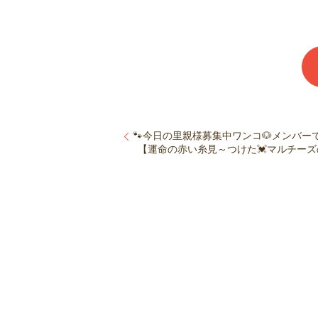
🐾今日の里親様募集中ワンコ🐶メンバーです
【運命の赤い糸見～つけた💓マルチーズの