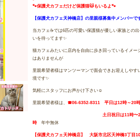
🐾保護犬カフェだけど保護猫🐱もいるよ🐾
【保護犬カフェ天神橋店】の里親様募集中メンバーで
当カフェ☕️では6匹の可愛い保護猫が優しい家族との出
いを待ってます✨
猫カフェみたいに店内を自由に歩き回っているイメー
はありませんが
里親希望者様はマンツーマンで面会できお迎えしやす
境です✨
気軽にスタッフにお声かけ下さい☺️
里親希望者様は、
☎06-6352-8311 平日は12時～20
土日祝日は11
時〜2
時
年中無休
【保護犬カフェ天神橋店】 大阪市北区天神橋3丁目10