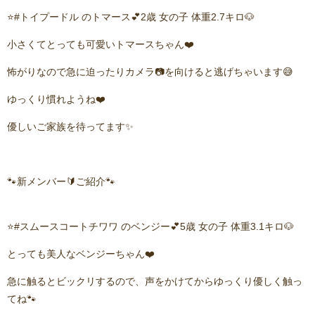
⭐️#トイプードル のトマース💕2歳 女の子 体重2.7キロ🐶
小さくてとっても可愛いトマースちゃん❤️
怖がりなので急に迫ったりカメラ📷を向けると逃げちゃいます😅
ゆっくり慣れようね❤️
優しいご家族を待ってます✨
🐾新メンバー🔰ご紹介🐾
⭐️#スムースコートチワワ のベンジー💕5歳 女の子 体重3.1キロ🐶
とっても美人なベンジーちゃん❤️
急に触るとビックリするので、声をかけてからゆっくり優しく触っ
てね🐾