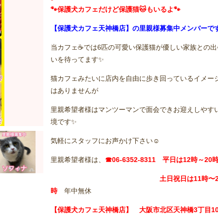
🐾保護犬カフェだけど保護猫🐱もいるよ🐾
【保護犬カフェ天神橋店】の里親様募集中メンバーで
当カフェ☕️では6匹の可愛い保護猫が優しい家族との出
いを待ってます✨
猫カフェみたいに店内を自由に歩き回っているイメー
はありませんが
里親希望者様はマンツーマンで面会できお迎えしやす
境です✨
気軽にスタッフにお声かけ下さい☺️
里親希望者様は、
☎06-6352-8311 平日は12時～20
土日祝日は11
時〜2
時
年中無休
【保護犬カフェ天神橋店】 大阪市北区天神橋3丁目10