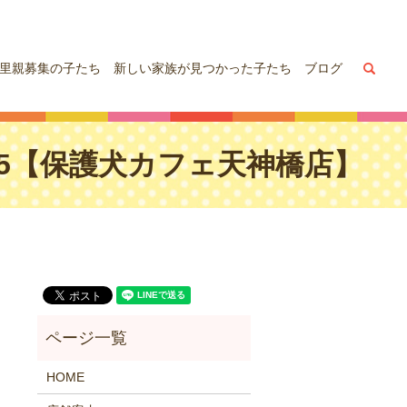
sea
里親募集の子たち
新しい家族が見つかった子たち
ブログ
,25【保護犬カフェ天神橋店】
HOME