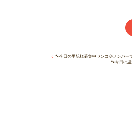
🐾今日の里親様募集中ワンコ🐶メンバーです
🐾今日の里