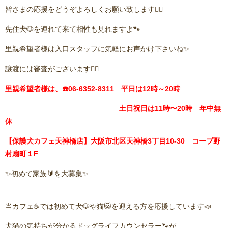
皆さまの応援をどうぞよろしくお願い致します🙇‍♂️
先住犬🐶を連れて来て相性も見れますよ🐾
里親希望者様は入口スタッフに気軽にお声かけ下さいね✨
譲渡には審査がございます🙇‍♂️
里親希望者様は、☎️06-6352-8311 平日は12時～20時
土日祝日は11時〜20時 年中無
休
【保護犬カフェ天神橋店】大阪市北区天神橋3丁目10-30 コープ野
村扇町１F
✨初めて家族🔰を大募集✨
当カフェ☕️では初めて犬🐶や猫🐱を迎える方を応援しています📣
犬猫の気持ちが分かるドッグライフカウンセラー🐾が