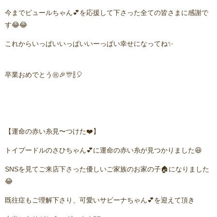
今までピュールちゃん💕を応援して下さった全ての皆さまに感謝で
す😂😂
これからいっぱいいっぱいいーっぱい幸せになってね✨
卒業おめでとう㊗️🎉🎊🍾🎈
【運命の赤い糸見〜つけた❤️】
トイプードルのさひちゃん💕に運命の赤い糸が見つかりました😆
SNSを見てご来店下さった優しいご家族のお家の子🏠になりました
😂
既往症もご理解下さり、可愛いサビーナちゃん💕を迎えて頂き