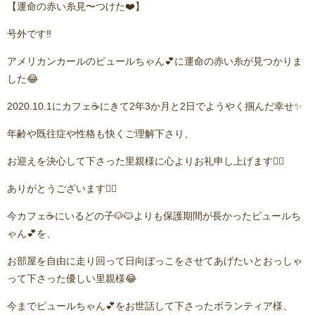
【運命の赤い糸見〜つけた❤️】
号外です‼️
アメリカンカールのピュールちゃん💕に運命の赤い糸が見つかりま
した😂
2020.10.1にカフェ☕️にきて2年3か月と2日でようやく掴んだ幸せ✨
年齢や既往症や性格も快くご理解下さり、
お迎えを決心して下さった里親様に心よりお礼申し上げます🙇‍♂️
ありがとうございます🙇‍♂️
今カフェ☕️にいるどの子🐶🐱よりも保護期間が長かったピュールち
ゃん💕を、
お部屋を自由に走り回って日向ぼっこをさせてあげたいとおっしゃ
って下さった優しい里親様😂
今までピュールちゃん💕をお世話して下さったボランティア様、