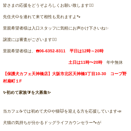
皆さまの応援をどうぞよろしくお願い致します🙇‍♂️
先住犬🐶を連れて来て相性も見れますよ🐾
里親希望者様は入口スタッフに気軽にお声かけ下さいね✨
譲渡には審査がございます🙇‍♂️
里親希望者様は、
☎️06-6352-8311 平日は12時～20時
土日は11
時〜20時
年中無休
【保護犬カフェ天神橋店】大阪市北区天神橋3丁目10-30 コープ野
村扇町１F
✨初めて家族🔰を大募集✨
当カフェ☕️では初めて犬🐶や猫🐱を迎える方を応援しています📣
犬猫の気持ちが分かるドッグライフカウンセラー🐾が