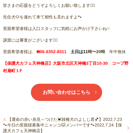
皆さまの応援をどうぞよろしくお願い致します🙇‍♂️
先住犬🐶を連れて来て相性も見れますよ🐾
里親希望者様は入口スタッフに気軽にお声かけ下さいね✨
譲渡には審査がございます🙇‍♂️
里親希望者様は、
☎️06-6352-8311
土日は11
時〜20時
年中無休
【保護犬カフェ天神橋店】大阪市北区天神橋3丁目10-30 コープ野
村扇町１F
お問い合わせはこちら
【運命の赤い糸見～つけた💓雑種犬のよしじ君💕】2022,7,23
🐾今日の里親様募集中ニャンコ🐱メンバーです🐾2022,7,24【保
護犬カフェ天神橋店】