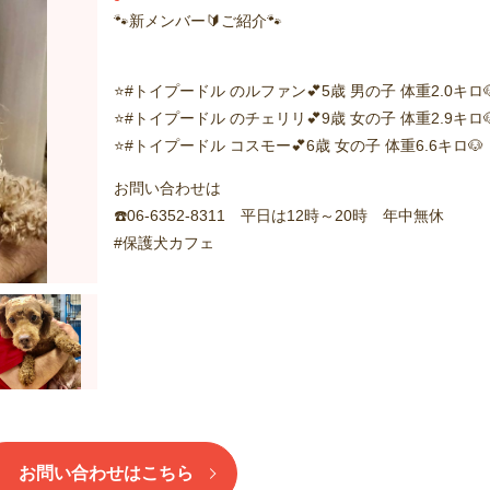
🐾新メンバー🔰ご紹介🐾
⭐️#トイプードル のルファン💕5歳 男の子 体重2.0キロ
⭐️#トイプードル のチェリリ💕9歳 女の子 体重2.9キロ
⭐️#トイプードル コスモー💕6歳 女の子 体重6.6キロ🐶
お問い合わせは
☎️06-6352-8311 平日は12時～20時 年中無休
#保護犬カフェ
お問い合わせはこちら