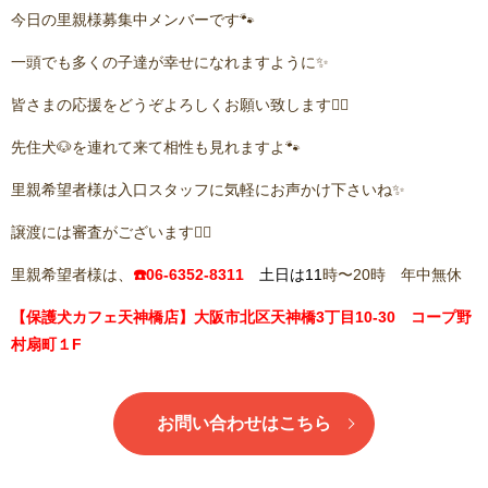
今日の里親様募集中メンバーです🐾
一頭でも多くの子達が幸せになれますように✨
皆さまの応援をどうぞよろしくお願い致します🙇‍♂️
先住犬🐶を連れて来て相性も見れますよ🐾
里親希望者様は入口スタッフに気軽にお声かけ下さいね✨
譲渡には審査がございます🙇‍♂️
里親希望者様は、
☎️06-6352-8311
土日は11
時〜20時 年中無休
【保護犬カフェ天神橋店】大阪市北区天神橋3丁目10-30 コープ野
村扇町１F
お問い合わせはこちら