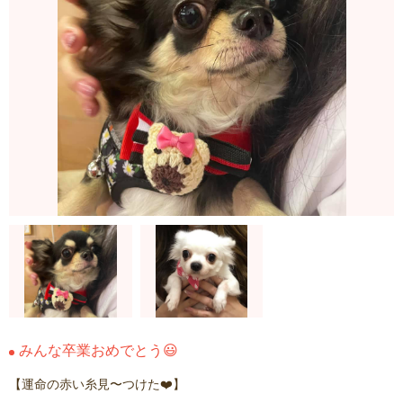
みんな卒業おめでとう😃
【運命の赤い糸見〜つけた❤️】