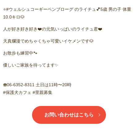
⭐️#ウェルシュコーギーペンブローグ のライチュ💕5歳 男の子 体重
10.0キロ🐶
人が好き好き好き❤️の元気いっぱいのライチュ君❤️
天真爛漫でめちゃくちゃ可愛いイケメンです🐶
お散歩も練習中🐾
優しいご家族を待ってます✨
☎️06-6352-8311 土日は11時〜20時
#保護犬カフェ #里親募集
お問い合わせはこちら